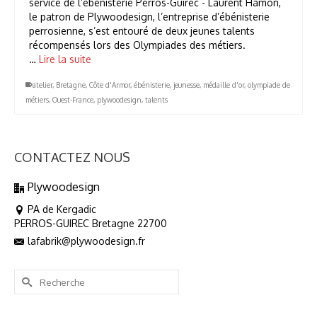
service de l’ébénisterie Perros-Guirec - Laurent Hamon,
le patron de Plywoodesign, l’entreprise d’ébénisterie
perrosienne, s’est entouré de deux jeunes talents
récompensés lors des Olympiades des métiers.
…
Lire la suite
atelier
,
Bretagne
,
Côte d'Armor
,
ébénisterie
,
jeunesse
,
médaille d'or
,
olympiade de
métiers
,
Ouest-France
,
plywoodesign
,
talents
CONTACTEZ NOUS
Plywoodesign
PA de Kergadic
PERROS-GUIREC Bretagne 22700
lafabrik@plywoodesign.fr
Rechercher :