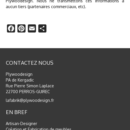
Plywoodesign. Nous ne transmettons ces informations à
aucun tiers (partenaires commerciaux, etc).
Facebook
Pinterest
Email
Partager
CONTACTEZ NOUS
Plywoodesign
PA de Kergadic
Rue Pierre Simon Laplace
22700 PERROS-GUIREC
lafabrik@plywoodesign.fr
EN BREF
Artisan-Designer
Création et Fabrication de meubles