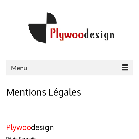
Menu
Mentions Légales
Plywoo
design
PA de Kergadic