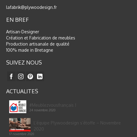
lafabrik@plywoodesign.fr
EN BREF
Artisan-Designer
Création et Fabrication de meubles
Production artisanale de qualité
100% made in Bretagne
SUIVEZ NOUS
ACTUALITES
#Meublezvousfrançais !
24 novembre 2020
L’équipe Plywoodesign s’étoffe – Novembre
2020
17 novembre 2020